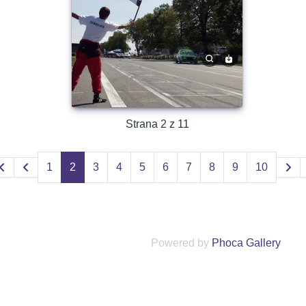
Strana 2 z 11
1
2
3
4
5
6
7
8
9
10
Powered by
Phoca Gallery